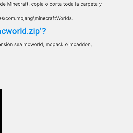
e Minecraft, copia o corta toda la carpeta y
es\com.mojang\minecraftWorlds.
mcworld.zip’?
 extensión sea mcworld, mcpack o mcaddon,