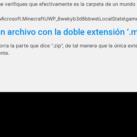
 verifiques que efectivamente es la carpeta de un mundo d
s\Microsoft.MinecraftUWP_8wekyb3d8bbwe\LocalState\gam
n archivo con la doble extensión ‘.
borra la parte que dice “.zip”, de tal manera que la única
nte.