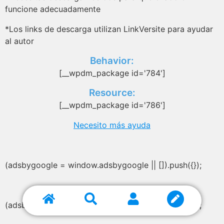
funcione adecuadamente
*Los links de descarga utilizan LinkVersite para ayudar
al autor
Behavior:
[__wpdm_package id='784']
Resource:
[__wpdm_package id='786']
Necesito más ayuda
(adsbygoogle = window.adsbygoogle || []).push({});
(adsbygoogle = window.adsbygoogle || []).push({});